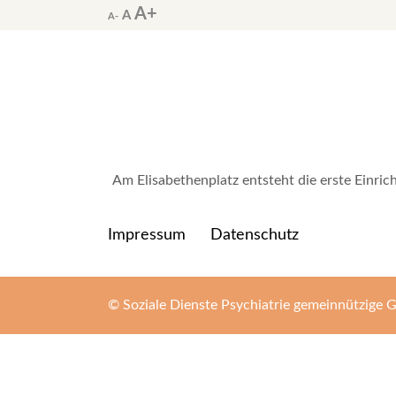
A
Decrease
Reset
Increase
A
A
font
font
font
size.
size.
size.
September 28, 2017
In
Am Elisabethenplatz entsteht die erste Einric
Impressum
Datenschutz
© Soziale Dienste Psychiatrie gemeinnützige